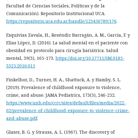
Facultad de Ciencias Sociales, Políticas y de la
Comunicación). Repositorio Institucional UCA.
https://repositorio.uca.edu.ar/handle/123456789/176
.
Esquivias Zavala, H., Reséndiz Barragán, A. M., García, F. y
Elías López, D. (2016). La salud mental en el paciente con
obesidad en protocolo para cirugía bariátrica. Salud
mental, 39(3), 165-173.
https://doi.org/10.17711/SM.0185-
3325.2016.015
Finkelhor, D., Turner, H. A., Shattuck, A. y Hamby, S. L.
(2019). Prevalence of childhood exposure to violence,
crime, and abuse. JAMA Pediatrics, 173(3), 246-252.
https://www.unh.edu/ccrc/sites/default/files/media/2022-
02/prevalence-of-childhood-exposure-to-violence-crime-
and-abuse.pdf
.
Glaser, B. G. y Strauss, A. L. (1967). The discovery of