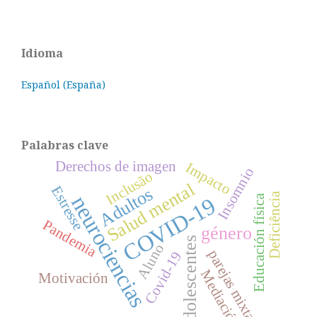
Idioma
Español (España)
Palabras clave
Derechos de imagen
Impacto
Insomnio
Inclusão
Salud mental
Estresse
Adultos
Deficiência
neurociencias
Educación física
COVID-19
Pandemia
género
Adolescentes
Aluno
parejas mixtas
Covid-19
Mediación
Motivación