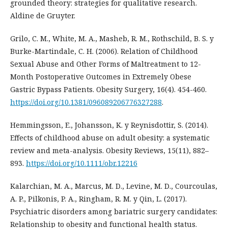
grounded theory: strategies for qualitative research.
Aldine de Gruyter.
Grilo, C. M., White, M. A., Masheb, R. M., Rothschild, B. S. y
Burke-Martindale, C. H. (2006). Relation of Childhood
Sexual Abuse and Other Forms of Maltreatment to 12-
Month Postoperative Outcomes in Extremely Obese
Gastric Bypass Patients. Obesity Surgery, 16(4). 454-460.
https://doi.org/10.1381/096089206776327288
.
Hemmingsson, E., Johansson, K. y Reynisdottir, S. (2014).
Effects of childhood abuse on adult obesity: a systematic
review and meta-analysis. Obesity Reviews, 15(11), 882–
893.
https://doi.org/10.1111/obr.12216
Kalarchian, M. A., Marcus, M. D., Levine, M. D., Courcoulas,
A. P., Pilkonis, P. A., Ringham, R. M. y Qin, L. (2017).
Psychiatric disorders among bariatric surgery candidates:
Relationship to obesity and functional health status.