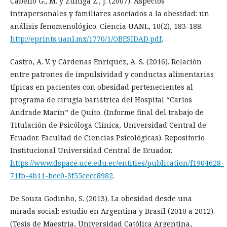
Cabello G., M. y Zúñiga Z., J. (2007). Aspectos
intrapersonales y familiares asociados a la obesidad: un
análisis fenomenológico. Ciencia UANL, 10(2), 183-188.
http://eprints.uanl.mx/1770/1/OBESIDAD.pdf
.
Castro, A. V. y Cárdenas Enríquez, A. S. (2016). Relación
entre patrones de impulsividad y conductas alimentarias
típicas en pacientes con obesidad pertenecientes al
programa de cirugía bariátrica del Hospital “Carlos
Andrade Marín” de Quito. (Informe final del trabajo de
Titulación de Psicóloga Clínica, Universidad Central de
Ecuador. Facultad de Ciencias Psicológicas). Repositorio
Institucional Universidad Central de Ecuador.
https://www.dspace.uce.edu.ec/entities/publication/f1904628-
71fb-4b11-bec0-3f55cecc8982
.
De Souza Godinho, S. (2013). La obesidad desde una
mirada social: estudio en Argentina y Brasil (2010 a 2012).
(Tesis de Maestría, Universidad Católica Argentina,