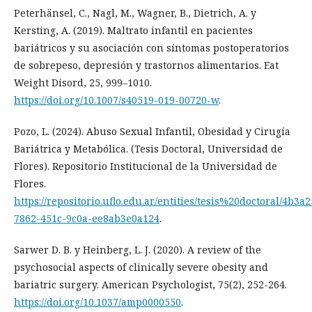
Peterhänsel, C., Nagl, M., Wagner, B., Dietrich, A. y
Kersting, A. (2019). Maltrato infantil en pacientes
bariátricos y su asociación con síntomas postoperatorios
de sobrepeso, depresión y trastornos alimentarios. Eat
Weight Disord, 25, 999–1010.
https://doi.org/10.1007/s40519-019-00720-w
.
Pozo, L. (2024). Abuso Sexual Infantil, Obesidad y Cirugía
Bariátrica y Metabólica. (Tesis Doctoral, Universidad de
Flores). Repositorio Institucional de la Universidad de
Flores.
https://repositorio.uflo.edu.ar/entities/tesis%20doctoral/4b3a2
7862-451c-9c0a-ee8ab3e0a124
.
Sarwer D. B. y Heinberg, L. J. (2020). A review of the
psychosocial aspects of clinically severe obesity and
bariatric surgery. American Psychologist, 75(2), 252-264.
https://doi.org/10.1037/amp0000550
.