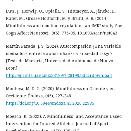
Lutz, J., Herwig, U., Opialla, S., Hittmeyer, A., Jäncke, L.,
Rufer, M., Grosse Holtforth, M. y Brühl, A. B. (2014).
Mindfulness and emotion regulation--an fMRI study. Soc
Cogn Affect Neurosci., 9(6), 776-85. 10.1093/scan/nst043
Martín Parada, J. S. (2024). Autocompasión ¿Una variable
mediadora entre la autoconfianza y ansiedad rasgo?
[Tesis de Maestría, Universidad Autónoma de Nuevo
León].
http://eprints.uanl.mx/28199/7/28199.pdf.crdownload
Montoya, M. D. G. (2020). Mindfulness en Oriente y en
Occidente. Éndoxa, (45), 227-248.
https://doi.org/10.5944/endoxa.45.2020.22985
Moesch, K. (2023). A Mindfulness- and Acceptance-Based
Intervention for Injured Athletes. Journal of Sport
Psychology in Action, 15(3), 125-137.