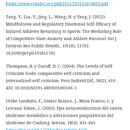
https://www.redalyc.org/pdf/2351/235131674032.pdf
Tang, Y., Liu, Y., Jing, L., Wang, H. y Yang, J. (2022).
Mindfulness and Regulatory Emotional Self-Efficacy of
Injured Athletes Returning to Sports: The Mediating Role
of Competitive State Anxiety and Athlete Burnout. Int J
Environ Res Public Health., 19(18), 11702.
10.3390/ijerph191811702
Thompson, R. y Zuroff, D. C. (2004). The Levels of Self-
Criticism Scale: comparative self-criticism and
internalized self-criticism. Pers Individ Dif., 36(2), 419-
430. 10.1016/S0191-8869(03)00106-5
Uribe Londoño, F., Gómez Rranco, J., Mesa Franco, L. y
Lezcano Tobón, L. (2005). Ejes neuroendocrinos del estrés,
síndrome metabólico y alteraciones psiquiátricas del
síndrome de Cushing. Iatreia, 18(4), 431-445.
https://doi.org/10.17533/udea.iatreia.4249