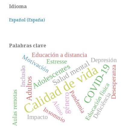
Idioma
Español (España)
Palabras clave
Educación a distancia
Motivación
Depresión
Estresse
Salud mental
Adolescentes
Calidad de vida
COVID-19
Desesperanza
Inclusão
Adultos
Educación física
Pandemia
Aulas remotas
Deficiência
género
Aluno
Insomnio
Impacto