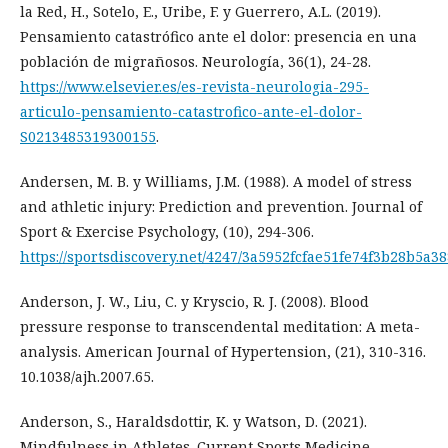
la Red, H., Sotelo, E., Uribe, F. y Guerrero, A.L. (2019).
Pensamiento catastrófico ante el dolor: presencia en una
población de migrañosos. Neurología, 36(1), 24-28.
https://www.elsevier.es/es-revista-neurologia-295-
articulo-pensamiento-catastrofico-ante-el-dolor-
S0213485319300155
.
Andersen, M. B. y Williams, J.M. (1988). A model of stress
and athletic injury: Prediction and prevention. Journal of
Sport & Exercise Psychology, (10), 294-306.
https://sportsdiscovery.net/4247/3a5952fcfae51fe74f3b28b5a3
Anderson, J. W., Liu, C. y Kryscio, R. J. (2008). Blood
pressure response to transcendental meditation: A meta-
analysis. American Journal of Hypertension, (21), 310-316.
10.1038/ajh.2007.65.
Anderson, S., Haraldsdottir, K. y Watson, D. (2021).
Mindfulness in Athletes. Current Sports Medicine