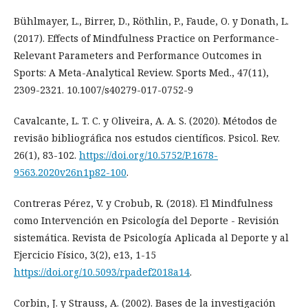
Bühlmayer, L., Birrer, D., Röthlin, P., Faude, O. y Donath, L.
(2017). Effects of Mindfulness Practice on Performance-
Relevant Parameters and Performance Outcomes in
Sports: A Meta-Analytical Review. Sports Med., 47(11),
2309-2321. 10.1007/s40279-017-0752-9
Cavalcante, L. T. C. y Oliveira, A. A. S. (2020). Métodos de
revisão bibliográfica nos estudos científicos. Psicol. Rev.
26(1), 83-102.
https://doi.org/10.5752/P.1678-
9563.2020v26n1p82-100
.
Contreras Pérez, V. y Crobub, R. (2018). El Mindfulness
como Intervención en Psicología del Deporte - Revisión
sistemática. Revista de Psicología Aplicada al Deporte y al
Ejercicio Físico, 3(2), e13, 1-15
https://doi.org/10.5093/rpadef2018a14
.
Corbin, J. y Strauss, A. (2002). Bases de la investigación