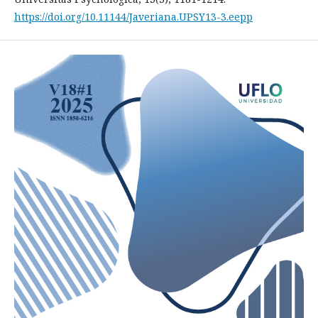
https://doi.org/10.11144/Javeriana.UPSY13-3.eepp