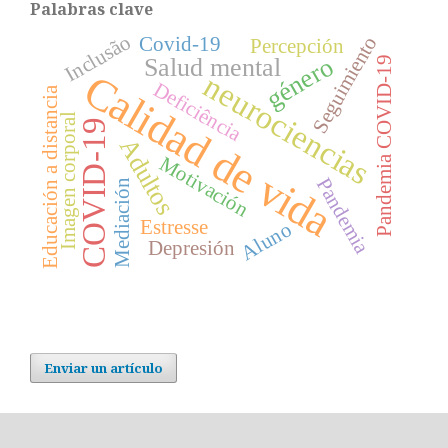
Palabras clave
Inclusão
Seguimiento
Covid-19
Percepción
género
Salud mental
Pandemia COVID-19
Calidad de vida
neurociencias
Deficiência
Educación a distancia
Imagen corporal
COVID-19
Adultos
Motivación
Pandemia
Mediación
Estresse
Aluno
Depresión
Enviar un artículo