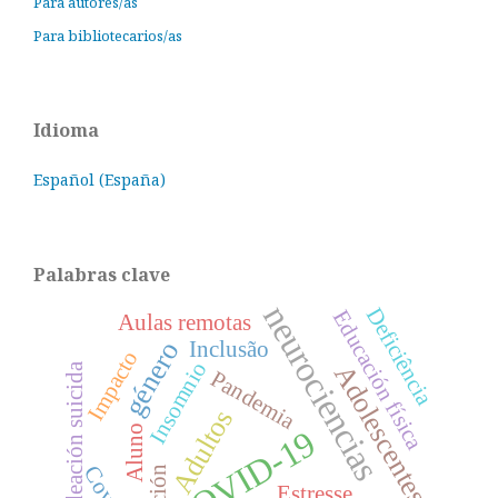
Para autores/as
Para bibliotecarios/as
Idioma
Español (España)
Palabras clave
neurociencias
Deficiência
Educación física
Aulas remotas
género
Inclusão
Impacto
Insomnio
Adolescentes
Ideación suicida
Pandemia
Adultos
Aluno
COVID-19
Estresse