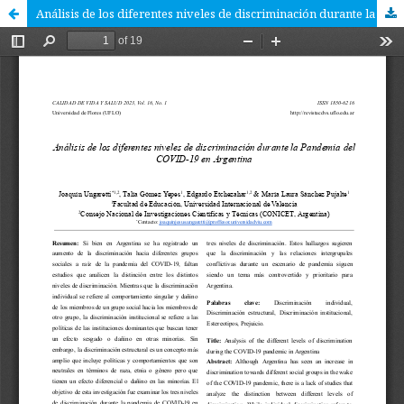
Análisis de los diferentes niveles de discriminación durante la Pandemia del COVID-19 en Argentina