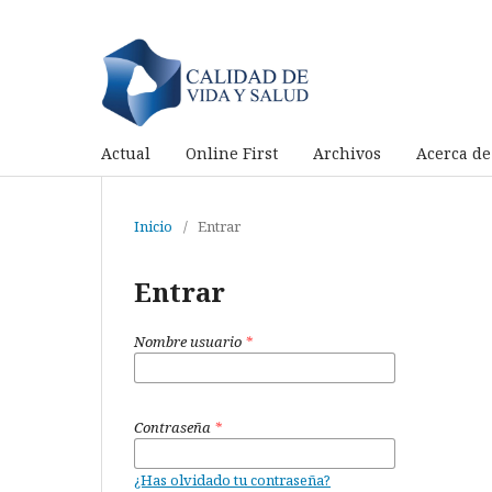
Actual
Online First
Archivos
Acerca d
Inicio
/
Entrar
Entrar
Nombre usuario
*
Contraseña
*
¿Has olvidado tu contraseña?