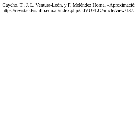
Caycho, T., J. L. Ventura-León, y F. Meléndez Horna. «Aproximació
https://revistacdvs.uflo.edu.ar/index.php/CdVUFLO/article/view/137.