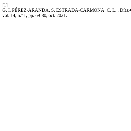
[1]
G. I. PÉREZ-ARANDA, S. ESTRADA-CARMONA, C. L. . Díaz-García, y L
vol. 14, n.º 1, pp. 69-80, oct. 2021.